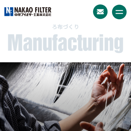
Skip
to
content
ろ布づくり