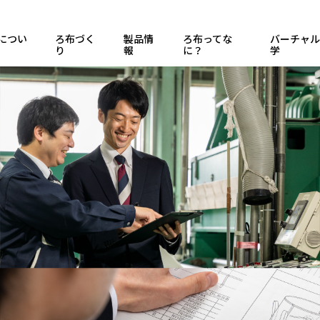
につい
ろ布づく
製品情
ろ布ってな
バーチャル
り
報
に？
学