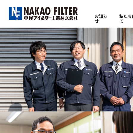
Skip
to
content
お知ら
私たち
せ
て