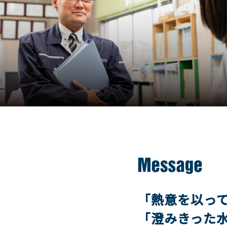
「熱意を以っ
「澄みきった